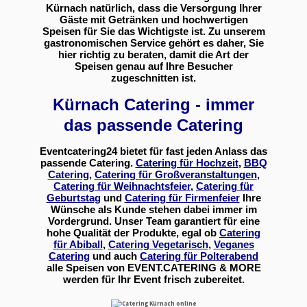
Kürnach natürlich, dass die Versorgung Ihrer
Gäste mit Getränken und hochwertigen
Speisen für Sie das Wichtigste ist. Zu unserem
gastronomischen Service gehört es daher, Sie
hier richtig zu beraten, damit die Art der
Speisen genau auf Ihre Besucher
zugeschnitten ist.
Kürnach Catering - immer
das passende Catering
Eventcatering24 bietet für fast jeden Anlass das
passende Catering.
Catering für Hochzeit
,
BBQ
Catering
,
Catering für Großveranstaltungen
,
Catering für Weihnachtsfeier
,
Catering für
Geburtstag
und
Catering für Firmenfeier
Ihre
Wünsche als Kunde stehen dabei immer im
Vordergrund. Unser Team garantiert für eine
hohe Qualität der Produkte, egal ob
Catering
für Abiball
,
Catering Vegetarisch
,
Veganes
Catering
und auch
Catering für Polterabend
alle Speisen von EVENT.CATERING & MORE
werden für Ihr Event frisch zubereitet.