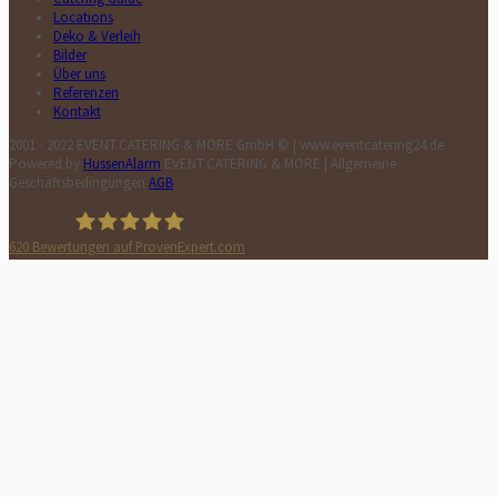
Locations
Deko & Verleih
Bilder
Über uns
Referenzen
Kontakt
2001 - 2022 EVENT.CATERING & MORE GmbH © | www.eventcatering24.de
Powered by
HussenAlarm
EVENT.CATERING & MORE | Allgemeine
Geschäftsbedingungen
AGB
620
Bewertungen auf ProvenExpert.com
HussenAlarm©