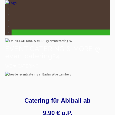
EVENT.CATERING & MORE ღ
eventcatering24
WE ❤ CATERING
Catering für Abiball ab
9,90 € p.P.