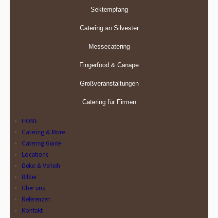
Sektempfang
Catering an Silvester
Messecatering
Fingerfood & Canape
Großveranstaltungen
Catering für Firmen
HOME
Catering & More
Catering Guide
Locations
Deko & Verleih
Bilder
Über uns
Referenzen
Kontakt