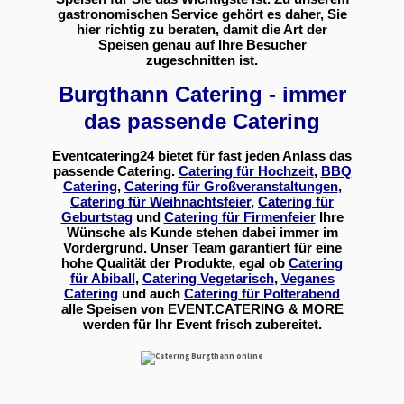
gastronomischen Service gehört es daher, Sie
hier richtig zu beraten, damit die Art der
Speisen genau auf Ihre Besucher
zugeschnitten ist.
Burgthann Catering - immer
das passende Catering
Eventcatering24 bietet für fast jeden Anlass das
passende Catering.
Catering für Hochzeit
,
BBQ
Catering
,
Catering für Großveranstaltungen
,
Catering für Weihnachtsfeier
,
Catering für
Geburtstag
und
Catering für Firmenfeier
Ihre
Wünsche als Kunde stehen dabei immer im
Vordergrund. Unser Team garantiert für eine
hohe Qualität der Produkte, egal ob
Catering
für Abiball
,
Catering Vegetarisch
,
Veganes
Catering
und auch
Catering für Polterabend
alle Speisen von EVENT.CATERING & MORE
werden für Ihr Event frisch zubereitet.