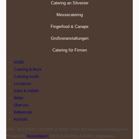
Catering an Silvester
Messecatering
Fingerfood & Canape
Großveranstaltungen
Catering für Firmen
HOME
Catering & More
Catering Guide
Locations
Deko & Verleih
Bilder
Über uns
Referenzen
Kontakt
2001 - 2022 EVENT.CATERING & MORE GmbH © | www.eventcatering24.de
Powered by
HussenAlarm
EVENT.CATERING & MORE | Allgemeine