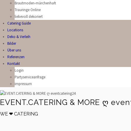
Brautmoden-märchenhaft
Trauringe Online
liebevoll dekoriert
Catering Guide
Locations
Deko & Verleih
Bilder
Über uns
Referenzen
Kontakt
Login
Partyserviceanfrage
impressum
EVENT.CATERING & MORE ღ event
WE ❤ CATERING