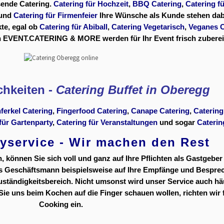
ssende Catering.
Catering für Hochzeit
,
BBQ Catering
,
Catering f
und
Catering für Firmenfeier
Ihre Wünsche als Kunde stehen dab
kte, egal ob
Catering für Abiball
,
Catering Vegetarisch
,
Veganes C
n EVENT.CATERING & MORE werden für Ihr Event frisch zubereit
chkeiten -
Catering Buffet in Oberegg
ferkel Catering
,
Fingerfood Catering
,
Canape Catering
,
Catering
für Gartenparty
,
Catering für Veranstaltungen
und sogar
Caterin
yservice - Wir machen den Rest
können Sie sich voll und ganz auf Ihre Pflichten als Gastgeber 
als Geschäftsmann beispielsweise auf Ihre Empfänge und Bespre
Zuständigkeitsbereich. Nicht umsonst wird unser Service auch häu
 uns beim Kochen auf die Finger schauen wollen, richten wir f
Cooking ein.