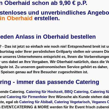
in Oberhaid schon ab 9,90 € p.P.
ostenloses und unverbindliches Angebot
in Oberhaid
erstellen.
 jeden Anlass in Oberhaid bestellen
? - Das ist jetzt so einfach wie noch nie! Entsprechend breit is
urtstag oder Ihrer persönlichen Grillparty stellen wir unsere D
 unseres Unternehmens entspricht es, Ihnen die Vorbereitungen
 uns dabei an Ihre Vorgaben. Wir Oberhaid natürlich, dass die V
ste ist. Zu unserem gastronomischen Service gehört es daher, Si
r Speisen genau auf Ihre Besucher zugeschnitten ist.
ring - immer das passende Catering
ssende Catering.
Catering für Hochzeit
,
BBQ Catering
,
Catering f
und
Catering für Firmenfeier
Ihre Wünsche als Kunde stehen dab
kte, egal ob
Catering für Abiball
,
Catering Vegetarisch
,
Veganes C
n EVENT.CATERING & MORE werden für Ihr Event frisch zubereit