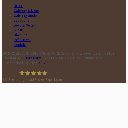
HOME
Catering & More
Catering Guide
Locations
Deko & Verleih
Bilder
Über uns
Referenzen
Kontakt
2001 - 2022 EVENT.CATERING & MORE GmbH © | www.eventcatering24.de
Powered by
HussenAlarm
EVENT.CATERING & MORE | Allgemeine
Geschäftsbedingungen
AGB
620
Bewertungen auf ProvenExpert.com
HussenAlarm©