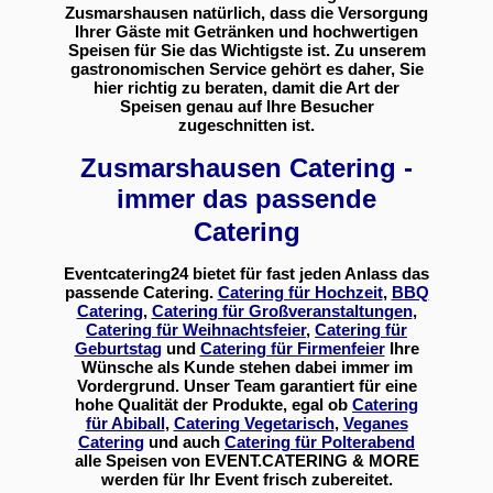
Zusmarshausen natürlich, dass die Versorgung
Ihrer Gäste mit Getränken und hochwertigen
Speisen für Sie das Wichtigste ist. Zu unserem
gastronomischen Service gehört es daher, Sie
hier richtig zu beraten, damit die Art der
Speisen genau auf Ihre Besucher
zugeschnitten ist.
Zusmarshausen Catering -
immer das passende
Catering
Eventcatering24 bietet für fast jeden Anlass das
passende Catering.
Catering für Hochzeit
,
BBQ
Catering
,
Catering für Großveranstaltungen
,
Catering für Weihnachtsfeier
,
Catering für
Geburtstag
und
Catering für Firmenfeier
Ihre
Wünsche als Kunde stehen dabei immer im
Vordergrund. Unser Team garantiert für eine
hohe Qualität der Produkte, egal ob
Catering
für Abiball
,
Catering Vegetarisch
,
Veganes
Catering
und auch
Catering für Polterabend
alle Speisen von EVENT.CATERING & MORE
werden für Ihr Event frisch zubereitet.