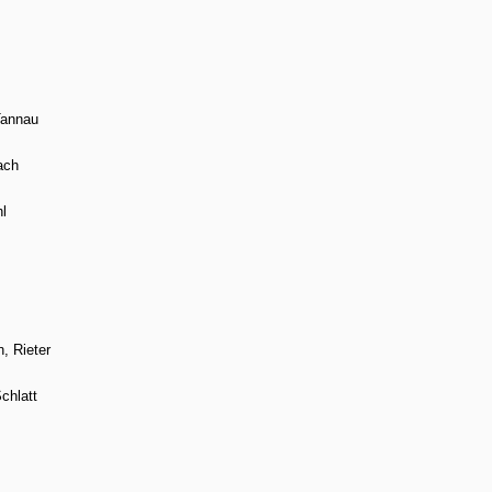
Tannau
ach
l
, Rieter
chlatt