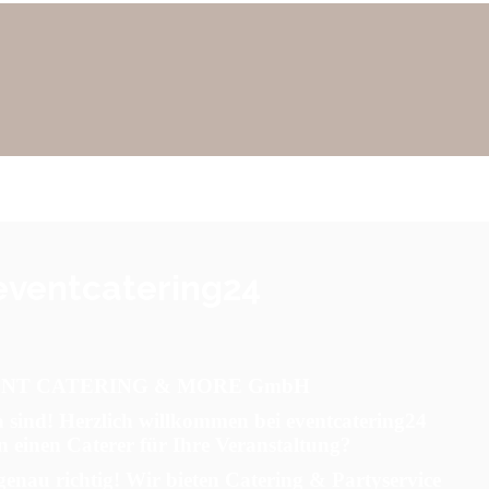
ventcatering24
NT CATERING & MORE GmbH
a sind! Herzlich willkommen bei eventcatering24
n einen Caterer für Ihre Veranstaltung?
genau richtig! Wir bieten Catering & Partyservice