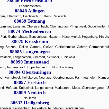
88046 Friedrichshafen
Friedrichshafen
88048 Ailingen
ngen, Ettenkirch, Fischbach, Kluftern, Raderach
88069 Tettnang
 Laimnau, Langnau, Obereisenbach, Oberlangnau, Pfingstweid, Siggenweiler, 
88074 Meckenbeuren
, Furt, Gerbertshaus, Gunzenhaus, Habacht, Hasenwinkel, Hegenberg, Hirsch
88079 Kressbronn
erg, Betznau, Döllen, Gattnau, Gießen, Gießenbrücke, Gohren, Gottmannsbüh
88085 Langenargen
-Waldeck, Langenargen, Oberdorf, Schwedi, Tuniswald
88090 Immenstaad
ach, Immenstaad, Kippenhausen, Schloß Kirchberg
88094 Oberteuringen
ried, Fuchstobel, Hefigkofen, Neuhaus, Oberteuringen, Rammetshofen, Ramsen
88097 Eriskirch
münd, Hofstatt, Knöbelhof, Langenacker, Mariabrunn, Moos, Oberbaumgarten, S
88099 Neukirch
Neukirch
88633 Heiligenberg
nweiler, Heiligenberg, Rickertsreute, Steigen, Wintersulgen