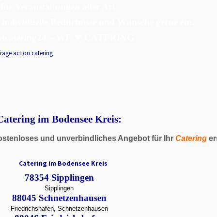
für Veranstaltungen aller Art.
 individuelle Bedürfnisse und Wünsche gerne ein.
ntcatering24 – WE ❤ CATERING
Catering im Bodensee Kreis:
ostenloses und unverbindliches Angebot für Ihr
Catering
er
78354 Sipplingen
Sipplingen
88045 Schnetzenhausen
Friedrichshafen, Schnetzenhausen