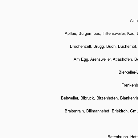
Aili
Apflau, Bürgermoos, Hiltensweiler, Kau,
Brochenzell, Brugg, Buch, Bucherhof
Am Egg, Arensweiler, Atlashofen, B
Bierkeller
Frenkenb
Behweiler, Bibruck, Bitzenhofen, Blanken
Braitenrain, Dillmannshof, Eriskirch, G
Betenbrunn, Hatte