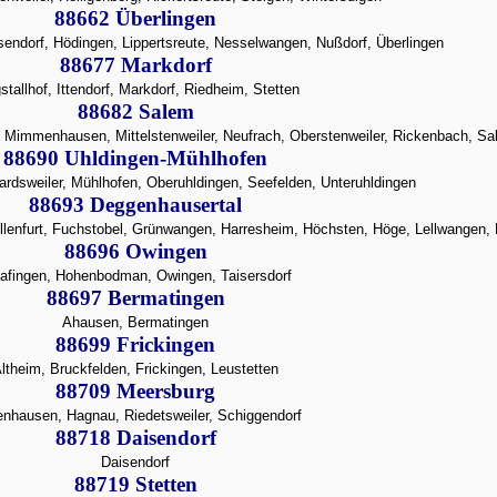
88662 Überlingen
endorf, Hödingen, Lippertsreute, Nesselwangen, Nußdorf, Überlingen
88677 Markdorf
stallhof, Ittendorf, Markdorf, Riedheim, Stetten
88682 Salem
 Mimmenhausen, Mittelstenweiler, Neufrach, Oberstenweiler, Rickenbach, Sa
88690 Uhldingen-Mühlhofen
rdsweiler, Mühlhofen, Oberuhldingen, Seefelden, Unteruhldingen
88693 Deggenhausertal
llenfurt, Fuchstobel, Grünwangen, Harresheim, Höchsten, Höge, Lellwangen,
88696 Owingen
lafingen, Hohenbodman, Owingen, Taisersdorf
88697 Bermatingen
Ahausen, Bermatingen
88699 Frickingen
ltheim, Bruckfelden, Frickingen, Leustetten
88709 Meersburg
enhausen, Hagnau, Riedetsweiler, Schiggendorf
88718 Daisendorf
Daisendorf
88719 Stetten