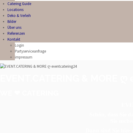
Catering Guide
Locations
Deko & Verleih
Bilder
Über uns
Referenzen
Kontakt
Login
Partyserviceanfrage
impressum
EVENT.CATERING & MORE ღ e
WE ❤ CATERING
EVE
Schön, dass Sie d
Sie suche
Dann sind Sie hier 