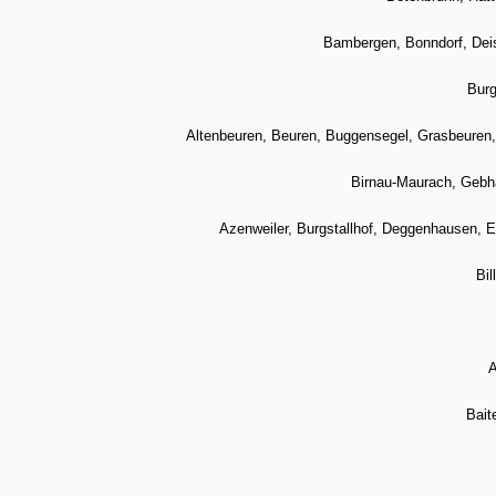
Bambergen, Bonndorf, Deis
Burg
Altenbeuren, Beuren, Buggensegel, Grasbeuren,
Birnau-Maurach, Gebha
Azenweiler, Burgstallhof, Deggenhausen, E
Bil
A
Bait