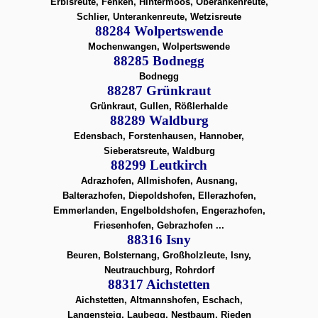
Erbisreute, Fenken, Hintermoos, Oberankenreute,
Schlier, Unterankenreute, Wetzisreute
88284 Wolpertswende
Mochenwangen, Wolpertswende
88285 Bodnegg
Bodnegg
88287 Grünkraut
Grünkraut, Gullen, Rößlerhalde
88289 Waldburg
Edensbach, Forstenhausen, Hannober,
Sieberatsreute, Waldburg
88299 Leutkirch
Adrazhofen, Allmishofen, Ausnang,
Balterazhofen, Diepoldshofen, Ellerazhofen,
Emmerlanden, Engelboldshofen, Engerazhofen,
Friesenhofen, Gebrazhofen ...
88316 Isny
Beuren, Bolsternang, Großholzleute, Isny,
Neutrauchburg, Rohrdorf
88317 Aichstetten
Aichstetten, Altmannshofen, Eschach,
Langensteig, Laubegg, Nestbaum, Rieden