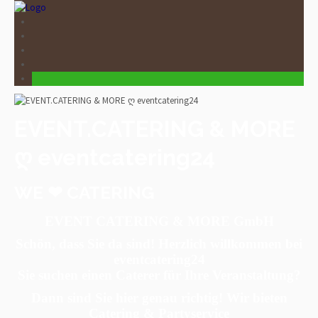
EVENT.CATERING & MORE
ღ eventcatering24
WE ❤ CATERING
EVENT CATERING & MORE GmbH
Schön, dass Sie da sind! Herzlich willkommen bei
eventcatering24
Sie suchen einen Caterer für Ihre Veranstaltung?
Dann sind Sie hier genau richtig! Wir bieten
Catering & Partyservice