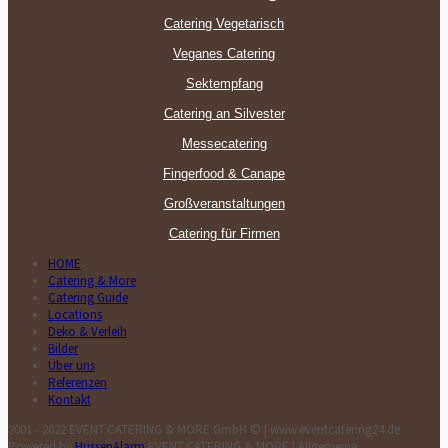
Catering Vegetarisch
Veganes Catering
Sektempfang
Catering an Silvester
Messecatering
Fingerfood & Canape
Großveranstaltungen
Catering für Firmen
HOME
Catering & More
Catering Guide
Locations
Deko & Verleih
Bilder
Über uns
Referenzen
Kontakt
2001 - 2022 EVENT.CATERING & MORE GmbH © | www.eventcatering24.de
Powered by
HussenAlarm
EVENT.CATERING & MORE | Allgemeine