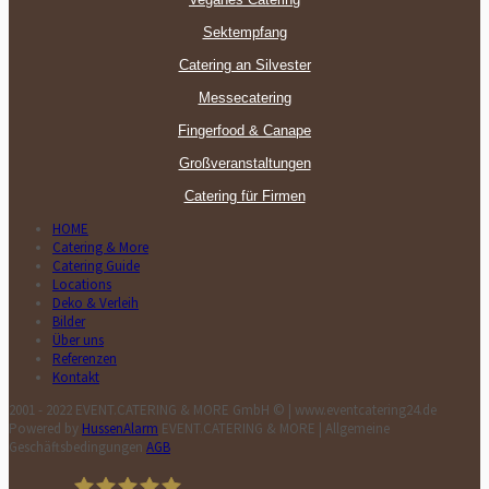
Sektempfang
Catering an Silvester
Messecatering
Fingerfood & Canape
Großveranstaltungen
Catering für Firmen
HOME
Catering & More
Catering Guide
Locations
Deko & Verleih
Bilder
Über uns
Referenzen
Kontakt
2001 - 2022 EVENT.CATERING & MORE GmbH © | www.eventcatering24.de
Powered by
HussenAlarm
EVENT.CATERING & MORE | Allgemeine
Geschäftsbedingungen
AGB