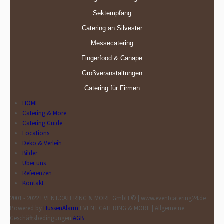
Sektempfang
Catering an Silvester
Messecatering
Fingerfood & Canape
Großveranstaltungen
Catering für Firmen
HOME
Catering & More
Catering Guide
Locations
Deko & Verleih
Bilder
Über uns
Referenzen
Kontakt
2001 - 2022 EVENT.CATERING & MORE GmbH © | www.eventcatering24.de
Powered by
HussenAlarm
EVENT.CATERING & MORE | Allgemeine
Geschäftsbedingungen
AGB