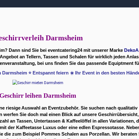
eschirrverleih Darmsheim
im? Dann sind Sie bei eventcatering24 mit unserer Marke
DekoA
Angebot an Tellern, Tassen und Schalen für wirklich jeden Anlas
nveranstaltung, bei uns finden Sie das passende Equiptment für
in Darmsheim ⭐ Entspannt feiern ☀️ Ihr Event in den besten Händ
Geschirr leihen Darmsheim
ne riesige Auswahl an Eventzubehör. Sie suchen nach qualitativ 
werfen Sie doch mal einen Blick auf unsere Geschirrübersicht, 
ahl an Tassen, Untertassen & Kaffeelöffel in allen Variationen, d
 mit der Kaffeetasse Luxus oder eine edlen Espressotasse. Neb
wie die zum Beispiel Pommes Schalen aus Porzellan. Wir beraten 