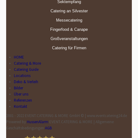
Sektempfang
Catering an Silvester
Messecatering
Fingerfood & Canape
Großveranstaltungen
Catering für Firmen
HOME
Catering & More
Catering Guide
Locations
Deko & Verleih
Bilder
Über uns
Referenzen
Kontakt
2001 - 2022 EVENT.CATERING & MORE GmbH © | www.eventcatering24.de
Powered by
HussenAlarm
EVENT.CATERING & MORE | Allgemeine
Geschäftsbedingungen
AGB