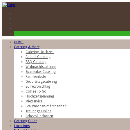
HOME
Catering & More
Catering Hochzeit
Abiball Catering
BBQ Catering
Weihnachtscatering
Spanferkel Catering
Familienfeste
Geburtstagscatering
Buffetvorschlag
Coffee To Go
Hochzeitsplanung
Mietservice
Brautmoden-märchenhaft
Trauringe Online
liebevoll dekoriert
Catering Guide
Locations