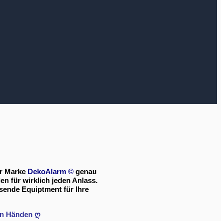
er Marke
DekoAlarm
©
genau
en für wirklich jeden Anlass.
sende Equiptment für Ihre
ten Händen ღ