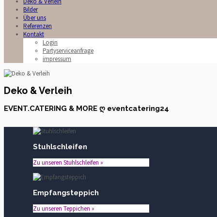
Deko & Verleih
Bilder
Über uns
Referenzen
Kontakt
Login
Partyserviceanfrage
impressum
Deko & Verleih
EVENT.CATERING & MORE ღ eventcatering24
Stuhlschleifen
Zu unseren Stuhlschleifen »
Empfangsteppich
Zu unseren Teppichen »