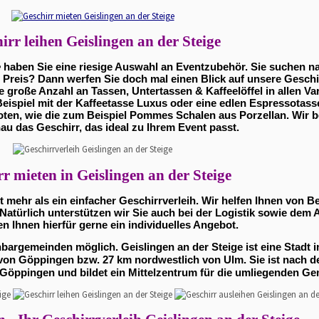
irr leihen Geislingen an der Steige
e
haben Sie eine riesige Auswahl an Eventzubehör. Sie suchen na
 Preis? Dann werfen Sie doch mal einen Blick auf unsere Geschi
e große Anzahl an Tassen, Untertassen & Kaffeelöffel in allen Vari
eispiel mit der Kaffeetasse Luxus oder eine edlen Espressotas
xoten, wie die zum Beispiel Pommes Schalen aus Porzellan. Wir b
nau das Geschirr, das ideal zu Ihrem Event passt.
r mieten in Geislingen an der Steige
st mehr als ein einfacher Geschirrverleih. Wir helfen Ihnen von B
atürlich unterstützen wir Sie auch bei der Logistik sowie dem 
len Ihnen hierfür gerne ein individuelles Angebot.
chbargemeinden möglich. Geislingen an der Steige ist eine Stadt
von Göppingen bzw. 27 km nordwestlich von Ulm. Sie ist nach d
 Göppingen und bildet ein Mittelzentrum für die umliegenden G