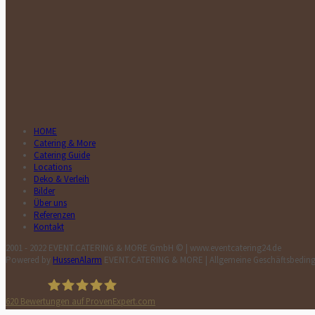
HOME
Catering & More
Catering Guide
Locations
Deko & Verleih
Bilder
Über uns
Referenzen
Kontakt
2001 - 2022 EVENT.CATERING & MORE GmbH © | www.eventcatering24.de
Powered by
HussenAlarm
EVENT.CATERING & MORE | Allgemeine Geschäftsbedi
620
Bewertungen auf ProvenExpert.com