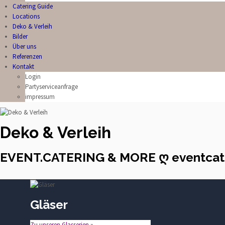
Catering Guide
Locations
Deko & Verleih
Bilder
Über uns
Referenzen
Kontakt
Login
Partyserviceanfrage
impressum
Deko & Verleih
EVENT.CATERING & MORE ღ eventcat
Gläser
Zu unseren Glasserien »