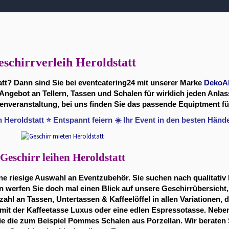
schirrverleih Heroldstatt
att? Dann sind Sie bei eventcatering24 mit unserer Marke
DekoA
 Angebot an Tellern, Tassen und Schalen für wirklich jeden Anla
nveranstaltung, bei uns finden Sie das passende Equiptment für
n Heroldstatt ⭐ Entspannt feiern ☀️ Ihr Event in den besten Händ
Geschirr leihen Heroldstatt
ne riesige Auswahl an Eventzubehör. Sie suchen nach qualitativ 
werfen Sie doch mal einen Blick auf unsere Geschirrübersicht, 
ahl an Tassen, Untertassen & Kaffeelöffel in allen Variationen, d
 mit der Kaffeetasse Luxus oder eine edlen Espressotasse. Neb
wie die zum Beispiel Pommes Schalen aus Porzellan. Wir beraten 