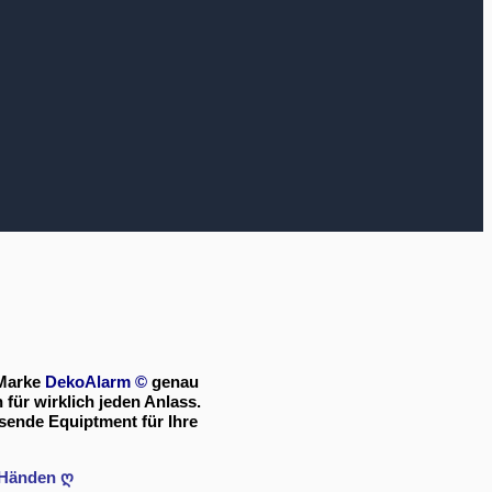
 Marke
DekoAlarm
©
genau
für wirklich jeden Anlass.
sende Equiptment für Ihre
n Händen ღ