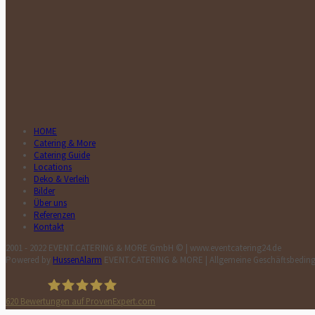
HOME
Catering & More
Catering Guide
Locations
Deko & Verleih
Bilder
Über uns
Referenzen
Kontakt
2001 - 2022 EVENT.CATERING & MORE GmbH © | www.eventcatering24.de
Powered by
HussenAlarm
EVENT.CATERING & MORE | Allgemeine Geschäftsbedi
620
Bewertungen auf ProvenExpert.com