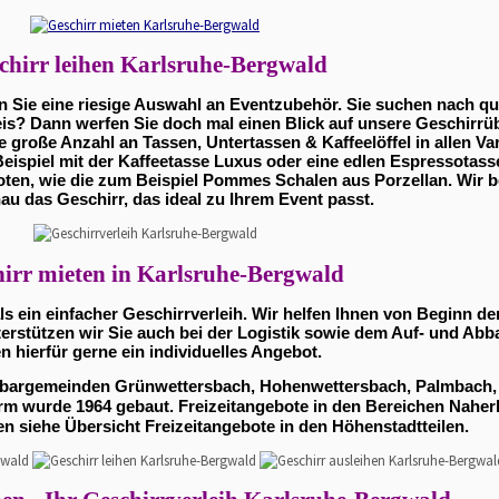
chirr leihen Karlsruhe-Bergwald
 Sie eine riesige Auswahl an Eventzubehör. Sie suchen nach qua
is? Dann werfen Sie doch mal einen Blick auf unsere Geschirrüb
e große Anzahl an Tassen, Untertassen & Kaffeelöffel in allen Vari
eispiel mit der Kaffeetasse Luxus oder eine edlen Espressotas
xoten, wie die zum Beispiel Pommes Schalen aus Porzellan. Wir b
nau das Geschirr, das ideal zu Ihrem Event passt.
irr mieten in Karlsruhe-Bergwald
ls ein einfacher Geschirrverleih. Wir helfen Ihnen von Beginn d
erstützen wir Sie auch bei der Logistik sowie dem Auf- und Abba
n hierfür gerne ein individuelles Angebot.
achbargemeinden Grünwettersbach, Hohenwettersbach, Palmbach, 
rm wurde 1964 gebaut. Freizeitangebote in den Bereichen Naherh
 siehe Übersicht Freizeitangebote in den Höhenstadtteilen.