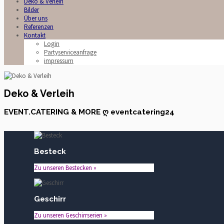
Deko & Verleih
Bilder
Über uns
Referenzen
Kontakt
Login
Partyserviceanfrage
impressum
Deko & Verleih
EVENT.CATERING & MORE ღ eventcatering24
Besteck
Zu unseren Bestecken »
Geschirr
Zu unseren Geschirrserien »