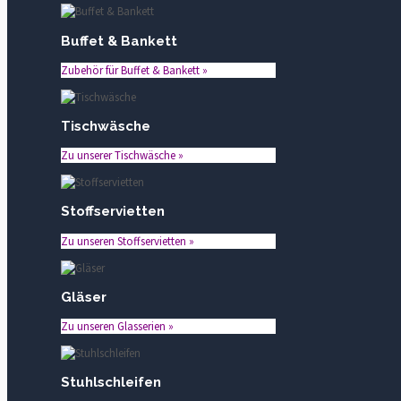
Buffet & Bankett
Zubehör für Buffet & Bankett »
Tischwäsche
Zu unserer Tischwäsche »
Stoffservietten
Zu unseren Stoffservietten »
Gläser
Zu unseren Glasserien »
Stuhlschleifen