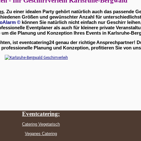
hen - Ihr Geschirrverleih Karlsruhe-Bergwald
ns
. Zu einer idealen Party gehört natürlich auch das passende Ge
chiedenen Größen und gewünschter Anzahl für unterschiedlichst
oAlarm
©
können Sie natürlich nicht einfach nur Geschirr leihen
fessionelle Eventplaner als auch für kleinere private Veransta
um die Planung und Konzeption Ihres Events in Karlsruhe-Ber
ten, ist eventcatering24 genau der richtige Ansprechpartner! 
 professionelle Planung und Konzeption, profitieren Sie von uns
Eventcatering:
Catering Vegetarisch
Veganes Catering