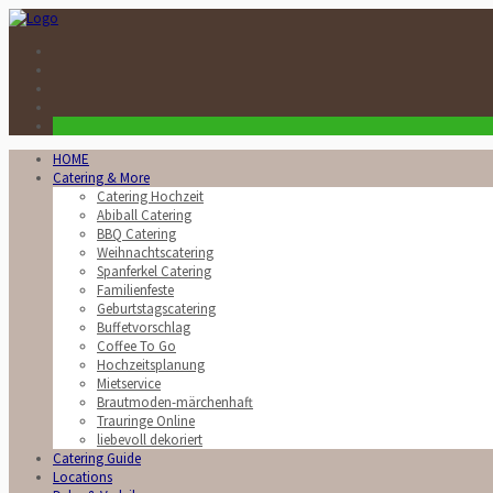
HOME
Catering & More
Catering Hochzeit
Abiball Catering
BBQ Catering
Weihnachtscatering
Spanferkel Catering
Familienfeste
Geburtstagscatering
Buffetvorschlag
Coffee To Go
Hochzeitsplanung
Mietservice
Brautmoden-märchenhaft
Trauringe Online
liebevoll dekoriert
Catering Guide
Locations