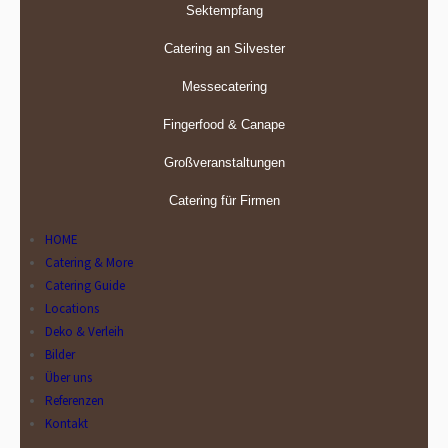
Sektempfang
Catering an Silvester
Messecatering
Fingerfood & Canape
Großveranstaltungen
Catering für Firmen
HOME
Catering & More
Catering Guide
Locations
Deko & Verleih
Bilder
Über uns
Referenzen
Kontakt