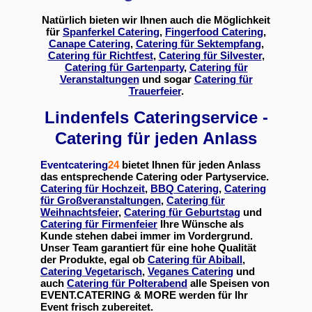
Natürlich bieten wir Ihnen auch die Möglichkeit
für
Spanferkel Catering
,
Fingerfood Catering
,
Canape Catering
,
Catering für Sektempfang
,
Catering für Richtfest
,
Catering für Silvester
,
Catering für Gartenparty
,
Catering für
Veranstaltungen
und sogar
Catering für
Trauerfeier
.
Lindenfels Cateringservice -
Catering für jeden Anlass
Eventcatering
24
bietet Ihnen für jeden Anlass
das entsprechende Catering oder Partyservice.
Catering für Hochzeit
,
BBQ Catering
,
Catering
für Großveranstaltungen
,
Catering für
Weihnachtsfeier
,
Catering für Geburtstag
und
Catering für Firmenfeier
Ihre Wünsche als
Kunde stehen dabei immer im Vordergrund.
Unser Team garantiert für eine hohe Qualität
der Produkte, egal ob
Catering für Abiball
,
Catering Vegetarisch
,
Veganes Catering
und
auch
Catering für Polterabend
alle Speisen von
EVENT.CATERING & MORE werden für Ihr
Event frisch zubereitet.