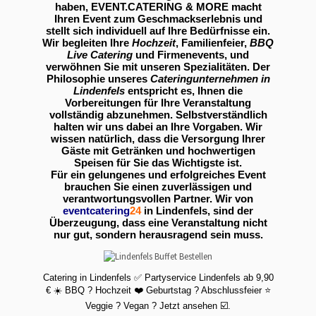
haben, EVENT.CATERING & MORE macht
Ihren Event zum Geschmackserlebnis und
stellt sich individuell auf Ihre Bedürfnisse ein.
Wir begleiten Ihre
Hochzeit
, Familienfeier,
BBQ
Live Catering
und Firmenevents, und
verwöhnen Sie mit unseren Spezialitäten. Der
Philosophie unseres
Cateringunternehmen in
Lindenfels
entspricht es, Ihnen die
Vorbereitungen für Ihre Veranstaltung
vollständig abzunehmen. Selbstverständlich
halten wir uns dabei an Ihre Vorgaben. Wir
wissen natürlich, dass die Versorgung Ihrer
Gäste mit Getränken und hochwertigen
Speisen für Sie das Wichtigste ist.
Für ein gelungenes und erfolgreiches Event
brauchen Sie einen zuverlässigen und
verantwortungsvollen Partner. Wir von
eventcatering
24
in Lindenfels, sind der
Überzeugung, dass eine Veranstaltung nicht
nur gut, sondern herausragend sein muss.
Catering in Lindenfels ✅ Partyservice Lindenfels ab 9,90
€ ☀️ BBQ ? Hochzeit ❤️ Geburtstag ? Abschlussfeier ⭐
Veggie ? Vegan ? Jetzt ansehen ☑️.