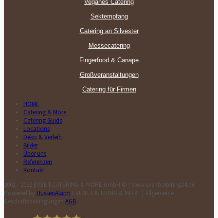
Veganes Catering
Sektempfang
Catering an Silvester
Messecatering
Fingerfood & Canape
Großveranstaltungen
Catering für Firmen
HOME
Catering & More
Catering Guide
Locations
Deko & Verleih
Bilder
Über uns
Referenzen
Kontakt
2001 - 2022 EVENT.CATERING & MORE GmbH © | www.eventcatering24.de
Powered by
HussenAlarm
EVENT.CATERING & MORE | Allgemeine
Geschäftsbedingungen
AGB