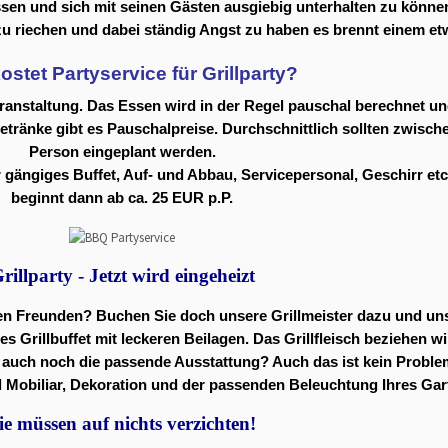
ssen und sich mit seinen Gästen ausgiebig unterhalten zu könne
zu riechen und dabei ständig Angst zu haben es brennt einem et
ostet Partyservice für Grillparty?
eranstaltung. Das Essen wird in der Regel pauschal berechnet und
Getränke gibt es Pauschalpreise. Durchschnittlich sollten zwis
Person eingeplant werden.
 gängiges Buffet, Auf- und Abbau, Servicepersonal, Geschirr etc
beginnt dann ab ca. 25 EUR p.P.
rillparty - Jetzt wird eingeheizt
hren Freunden? Buchen Sie doch unsere Grillmeister dazu und un
s Grillbuffet mit leckeren Beilagen. Das Grillfleisch beziehen wi
zu auch noch die passende Ausstattung? Auch das ist kein Prob
l Mobiliar, Dekoration und der passenden Beleuchtung Ihres Gar
ie müssen auf nichts verzichten!