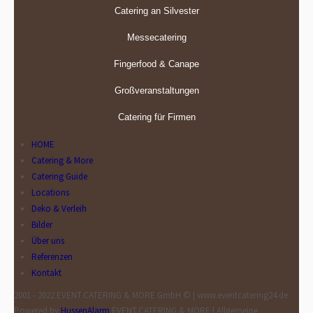
Catering an Silvester
Messecatering
Fingerfood & Canape
Großveranstaltungen
Catering für Firmen
HOME
Catering & More
Catering Guide
Locations
Deko & Verleih
Bilder
Über uns
Referenzen
Kontakt
2001 - 2022 EVENT.CATERING & MORE GmbH © | www.eventcatering24.de
Powered by
HussenAlarm
EVENT.CATERING & MORE | Allgemeine